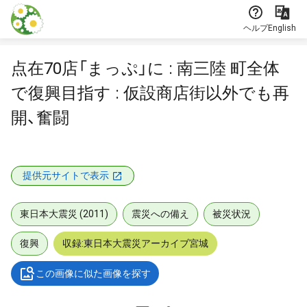
本文に飛ぶ
ヘルプ
English
点在70店「まっぷ」に : 南三陸 町全体
で復興目指す : 仮設商店街以外でも再
開、奮闘
提供元サイトで表示
東日本大震災 (2011)
震災への備え
被災状況
復興
収録:東日本大震災アーカイブ宮城
この画像に似た画像を探す