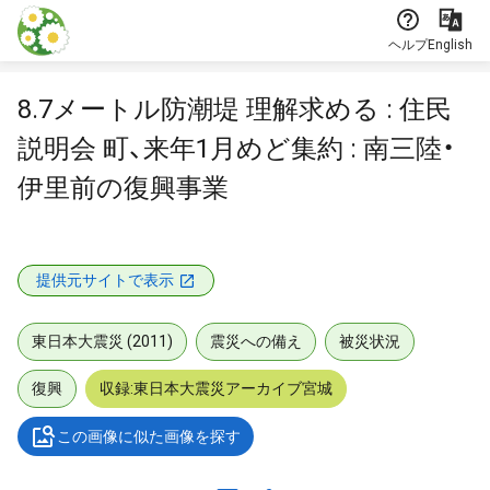
本文に飛ぶ
ヘルプ
English
8.7メートル防潮堤 理解求める : 住民
説明会 町、来年1月めど集約 : 南三陸・
伊里前の復興事業
提供元サイトで表示
東日本大震災 (2011)
震災への備え
被災状況
復興
収録:東日本大震災アーカイブ宮城
この画像に似た画像を探す