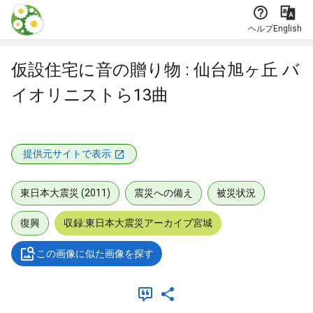
本文に飛ぶ
ヘルプ
English
仮設住宅に音の贈り物 : 仙台旭ヶ丘 バ
イオリニストら13曲
提供元サイトで表示
東日本大震災 (2011)
震災への備え
被災状況
復興
収録:東日本大震災アーカイブ宮城
この画像に似た画像を探す