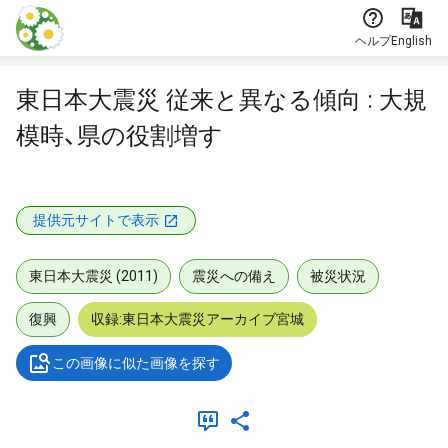
本文に飛ぶ
ヘルプ
English
東日本大震災 従来と異なる傾向 : 大規
模時、県の役割増す
提供元サイトで表示
東日本大震災 (2011)
震災への備え
被災状況
復興
収録:東日本大震災アーカイブ宮城
この画像に似た画像を探す