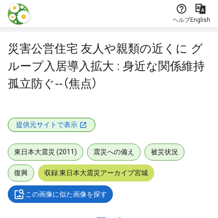
本文に飛ぶ
ヘルプ
English
災害公営住宅 友人や親類の近くに グ
ループ入居導入拡大 : 身近な関係維持
孤立防ぐ--（焦点）
提供元サイトで表示
東日本大震災 (2011)
震災への備え
被災状況
復興
収録:東日本大震災アーカイブ宮城
この画像に似た画像を探す