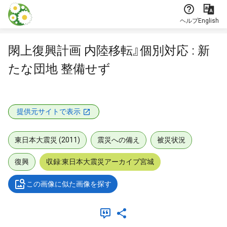
本文に飛ぶ
ヘルプ
English
閖上復興計画 内陸移転』個別対応 : 新
たな団地 整備せず
提供元サイトで表示
東日本大震災 (2011)
震災への備え
被災状況
復興
収録:東日本大震災アーカイブ宮城
この画像に似た画像を探す