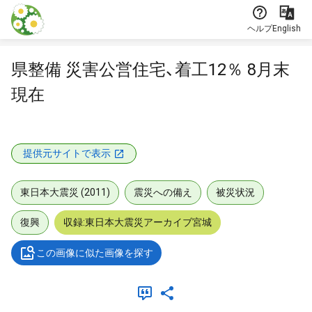
本文に飛ぶ
ヘルプ
English
県整備 災害公営住宅、着工12％ 8月末
現在
提供元サイトで表示
東日本大震災 (2011)
震災への備え
被災状況
復興
収録:東日本大震災アーカイブ宮城
この画像に似た画像を探す