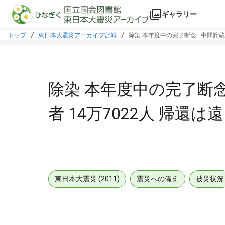
本文に飛ぶ
ギャラリー
トップ
東日本大震災アーカイブ宮城
除染 本年度中の完了断念 : 中間貯蔵
除染 本年度中の完了断念 
者 14万7022人 帰還は
東日本大震災 (2011)
震災への備え
被災状況