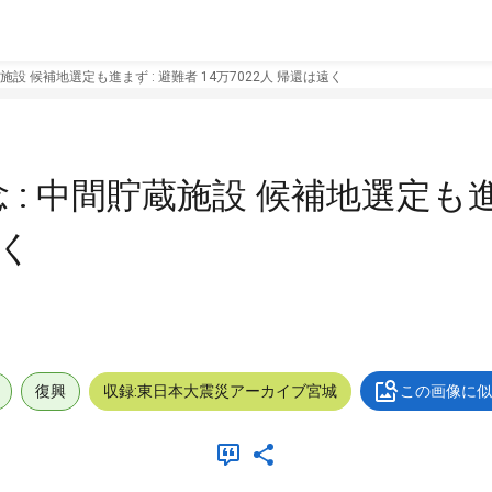
施設 候補地選定も進まず : 避難者 14万7022人 帰還は遠く
: 中間貯蔵施設 候補地選定も進
遠く
復興
収録:東日本大震災アーカイブ宮城
この画像に似