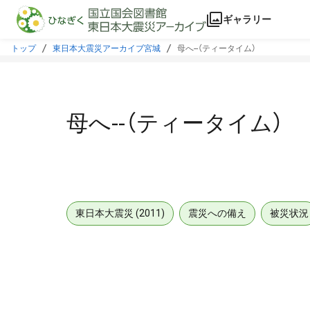
本文に飛ぶ
ギャラリー
トップ
東日本大震災アーカイブ宮城
母へ--（ティータイム）
母へ--（ティータイム）
東日本大震災 (2011)
震災への備え
被災状況