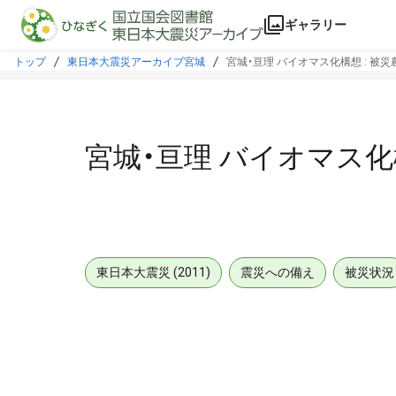
本文に飛ぶ
ギャラリー
トップ
東日本大震災アーカイブ宮城
宮城・亘理 バイオマス化構想 : 被
宮城・亘理 バイオマス化
東日本大震災 (2011)
震災への備え
被災状況