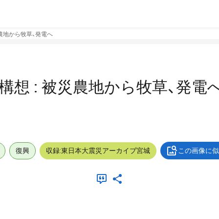
災農地から牧草、発電へ
構想 : 被災農地から牧草、発電
復興
収録:東日本大震災アーカイブ宮城
この画像に似