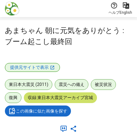
本文に飛ぶ
ヘルプ
English
あまちゃん 朝に元気をありがとう :
ブーム起こし最終回
提供元サイトで表示
東日本大震災 (2011)
震災への備え
被災状況
復興
収録:東日本大震災アーカイブ宮城
この画像に似た画像を探す