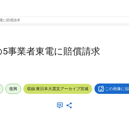
東電に賠償請求
の5事業者東電に賠償請求
復興
収録:東日本大震災アーカイブ宮城
この画像に似