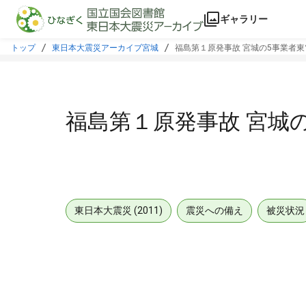
本文に飛ぶ
ギャラリー
トップ
東日本大震災アーカイブ宮城
福島第１原発事故 宮城の5事業者
福島第１原発事故 宮城
東日本大震災 (2011)
震災への備え
被災状況