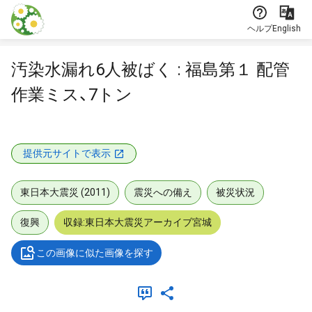
本文に飛ぶ
ヘルプ
English
汚染水漏れ6人被ばく : 福島第１ 配管
作業ミス、7トン
提供元サイトで表示
東日本大震災 (2011)
震災への備え
被災状況
復興
収録:東日本大震災アーカイブ宮城
この画像に似た画像を探す