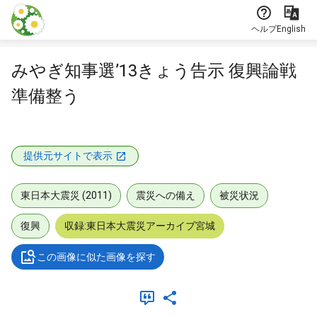
本文に飛ぶ
ヘルプ
English
みやぎ知事選’13きょう告示 復興論戦
準備整う
提供元サイトで表示
東日本大震災 (2011)
震災への備え
被災状況
復興
収録:東日本大震災アーカイブ宮城
この画像に似た画像を探す