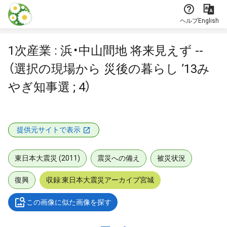
本文に飛ぶ
ヘルプ
English
1次産業 : 浜・中山間地 将来見えず --
（選択の現場から 災後の暮らし ’13み
やぎ知事選 ; 4）
提供元サイトで表示
東日本大震災 (2011)
震災への備え
被災状況
復興
収録:東日本大震災アーカイブ宮城
この画像に似た画像を探す