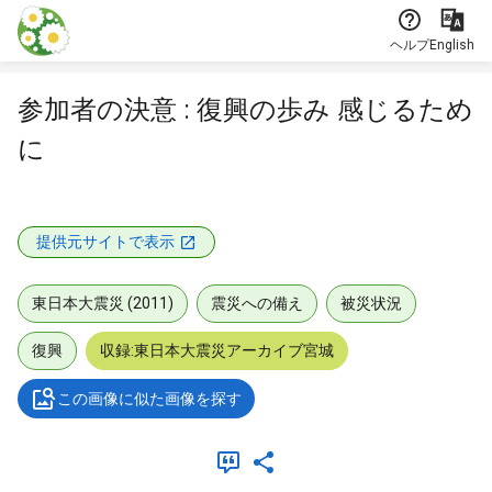
本文に飛ぶ
ヘルプ
English
参加者の決意 : 復興の歩み 感じるため
に
提供元サイトで表示
東日本大震災 (2011)
震災への備え
被災状況
復興
収録:東日本大震災アーカイブ宮城
この画像に似た画像を探す