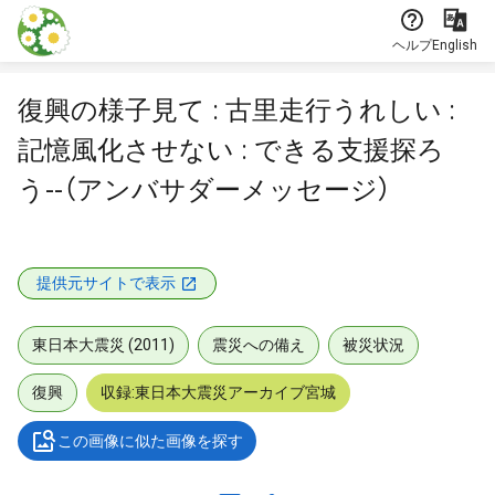
本文に飛ぶ
ヘルプ
English
復興の様子見て : 古里走行うれしい :
記憶風化させない : できる支援探ろ
う--（アンバサダーメッセージ）
提供元サイトで表示
東日本大震災 (2011)
震災への備え
被災状況
復興
収録:東日本大震災アーカイブ宮城
この画像に似た画像を探す