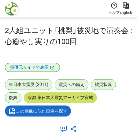
本文に飛ぶ
ヘルプ
English
2人組ユニット「桃梨」被災地で演奏会 :
心癒やし実りの100回
提供元サイトで表示
東日本大震災 (2011)
震災への備え
被災状況
復興
収録:東日本大震災アーカイブ宮城
この画像に似た画像を探す