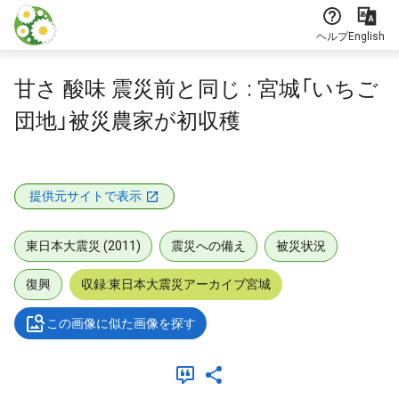
本文に飛ぶ
ヘルプ
English
甘さ 酸味 震災前と同じ : 宮城「いちご
団地」被災農家が初収穫
提供元サイトで表示
東日本大震災 (2011)
震災への備え
被災状況
復興
収録:東日本大震災アーカイブ宮城
この画像に似た画像を探す