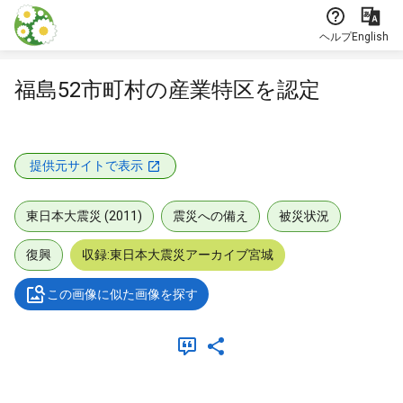
本文に飛ぶ
ヘルプ
English
福島52市町村の産業特区を認定
提供元サイトで表示
東日本大震災 (2011)
震災への備え
被災状況
復興
収録:東日本大震災アーカイブ宮城
この画像に似た画像を探す