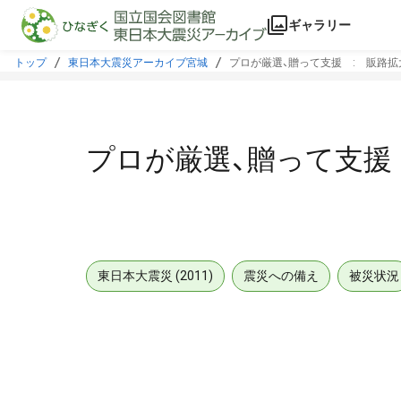
本文に飛ぶ
ギャラリー
トップ
東日本大震災アーカイブ宮城
プロが厳選、贈って支援 : 販路
プロが厳選、贈って支援
東日本大震災 (2011)
震災への備え
被災状況