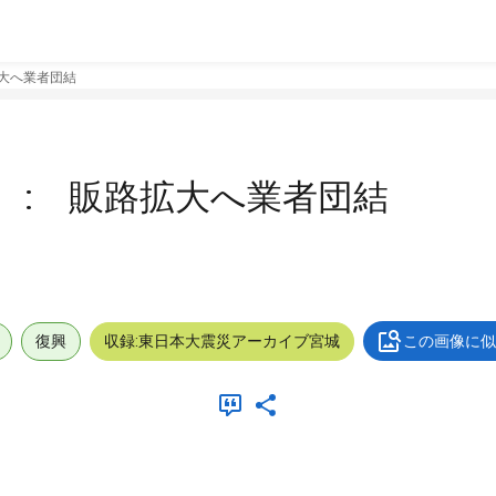
拡大へ業者団結
 : 販路拡大へ業者団結
復興
収録:東日本大震災アーカイブ宮城
この画像に似