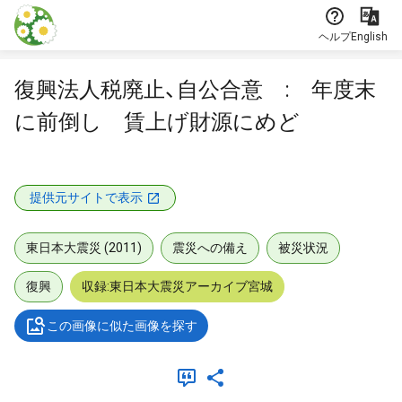
本文に飛ぶ
ヘルプ
English
復興法人税廃止、自公合意 : 年度末
に前倒し 賃上げ財源にめど
提供元サイトで表示
東日本大震災 (2011)
震災への備え
被災状況
復興
収録:東日本大震災アーカイブ宮城
この画像に似た画像を探す