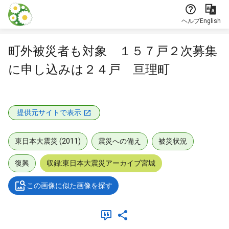
本文に飛ぶ
ヘルプ
English
町外被災者も対象 １５７戸２次募集
に申し込みは２４戸 亘理町
提供元サイトで表示
東日本大震災 (2011)
震災への備え
被災状況
復興
収録:東日本大震災アーカイブ宮城
この画像に似た画像を探す