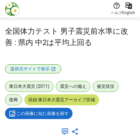
本文に飛ぶ
ヘルプ
English
全国体力テスト 男子震災前水準に改
善 : 県内 中2は平均上回る
提供元サイトで表示
東日本大震災 (2011)
震災への備え
被災状況
復興
収録:東日本大震災アーカイブ宮城
この画像に似た画像を探す