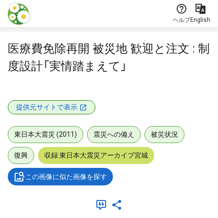
本文に飛ぶ
ヘルプ
English
医療費免除再開 被災地 歓迎と注文 : 制
度設計「実情踏まえて」
提供元サイトで表示
東日本大震災 (2011)
震災への備え
被災状況
復興
収録:東日本大震災アーカイブ宮城
この画像に似た画像を探す