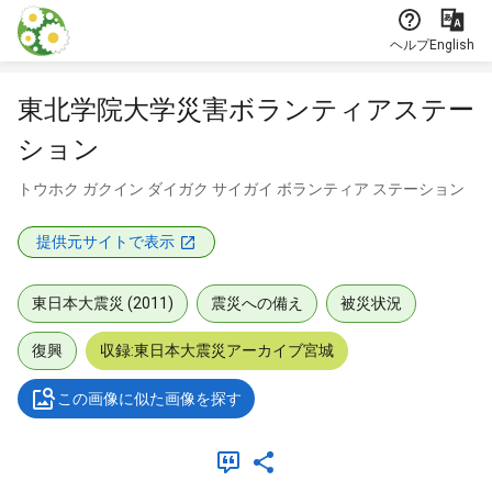
本文に飛ぶ
ヘルプ
English
東北学院大学災害ボランティアステー
ション
トウホク ガクイン ダイガク サイガイ ボランティア ステーション
提供元サイトで表示
東日本大震災 (2011)
震災への備え
被災状況
復興
収録:東日本大震災アーカイブ宮城
この画像に似た画像を探す