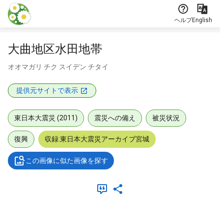
本文に飛ぶ
ヘルプ
English
大曲地区水田地帯
オオマガリ チク スイデン チタイ
提供元サイトで表示
東日本大震災 (2011)
震災への備え
被災状況
復興
収録:東日本大震災アーカイブ宮城
この画像に似た画像を探す