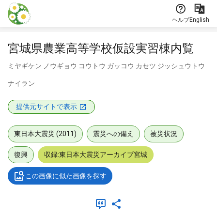
本文に飛ぶ
ヘルプ
English
宮城県農業高等学校仮設実習棟内覧
ミヤギケン ノウギョウ コウトウ ガッコウ カセツ ジッシュウトウ
ナイラン
提供元サイトで表示
東日本大震災 (2011)
震災への備え
被災状況
復興
収録:東日本大震災アーカイブ宮城
この画像に似た画像を探す