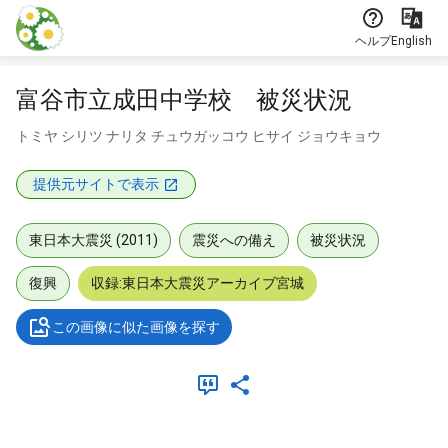
本文に飛ぶ
ヘルプ
English
富谷市立成田中学校 被災状況
トミヤ シリツ ナリタ チュウガッコウ ヒサイ ジョウキョウ
提供元サイトで表示
東日本大震災 (2011)
震災への備え
被災状況
復興
収録:東日本大震災アーカイブ宮城
この画像に似た画像を探す