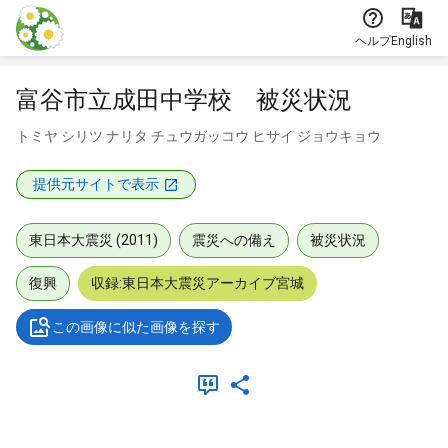
本文に飛ぶ
ヘルプ
English
富谷市立成田中学校 被災状況
トミヤ シリツ ナリタ チュウガッコウ ヒサイ ジョウキョウ
提供元サイトで表示
東日本大震災 (2011)
震災への備え
被災状況
復興
収録:東日本大震災アーカイブ宮城
この画像に似た画像を探す