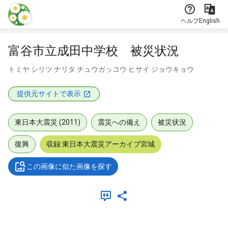
本文に飛ぶ
ヘルプ
English
富谷市立成田中学校 被災状況
トミヤ シリツ ナリタ チュウガッコウ ヒサイ ジョウキョウ
提供元サイトで表示
東日本大震災 (2011)
震災への備え
被災状況
復興
収録:東日本大震災アーカイブ宮城
この画像に似た画像を探す