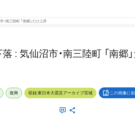
沼市・南三陸町 「南郷」だけ上昇
落 : 気仙沼市・南三陸町 「南郷
復興
収録:東日本大震災アーカイブ宮城
この画像に似