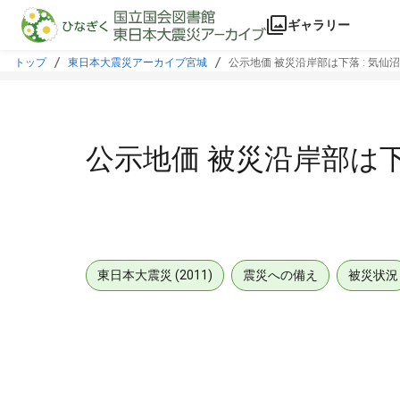
本文に飛ぶ
ギャラリー
トップ
東日本大震災アーカイブ宮城
公示地価 被災沿岸部は下落 : 気仙
公示地価 被災沿岸部は下
東日本大震災 (2011)
震災への備え
被災状況