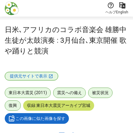
本文に飛ぶ
ヘルプ
English
日米､アフリカのコラボ音楽会 雄勝中
生徒が太鼓演奏 : 3月仙台､東京開催 歌
や踊りと競演
提供元サイトで表示
東日本大震災 (2011)
震災への備え
被災状況
復興
収録:東日本大震災アーカイブ宮城
この画像に似た画像を探す