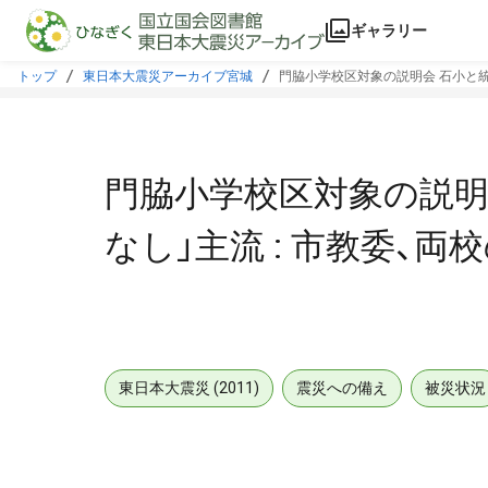
本文に飛ぶ
ギャラリー
トップ
東日本大震災アーカイブ宮城
門脇小学校区対象の説明会 石小と統合
門脇小学校区対象の説明会
なし」主流 : 市教委、両
東日本大震災 (2011)
震災への備え
被災状況