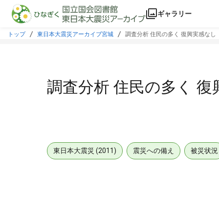
本文に飛ぶ
ギャラリー
トップ
東日本大震災アーカイブ宮城
調査分析 住民の多く 復興実感なし
調査分析 住民の多く 
東日本大震災 (2011)
震災への備え
被災状況