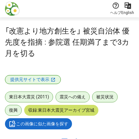
本文に飛ぶ
ヘルプ
English
「改憲より地方創生を」 被災自治体 優
先度を指摘 : 参院選 任期満了まで3カ
月を切る
提供元サイトで表示
東日本大震災 (2011)
震災への備え
被災状況
復興
収録:東日本大震災アーカイブ宮城
この画像に似た画像を探す