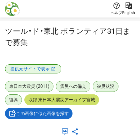
本文に飛ぶ
ヘルプ
English
ツール・ド・東北 ボランティア31日ま
で募集
提供元サイトで表示
東日本大震災 (2011)
震災への備え
被災状況
復興
収録:東日本大震災アーカイブ宮城
この画像に似た画像を探す