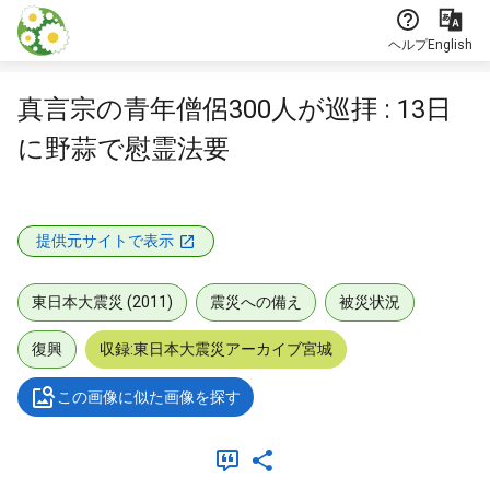
本文に飛ぶ
ヘルプ
English
真言宗の青年僧侶300人が巡拝 : 13日
に野蒜で慰霊法要
提供元サイトで表示
東日本大震災 (2011)
震災への備え
被災状況
復興
収録:東日本大震災アーカイブ宮城
この画像に似た画像を探す