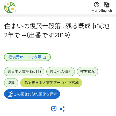
本文に飛ぶ
ヘルプ
English
住まいの復興一段落 : 残る既成市街地
2年で --（出番です2019）
提供元サイトで表示
東日本大震災 (2011)
震災への備え
被災状況
復興
収録:東日本大震災アーカイブ宮城
この画像に似た画像を探す