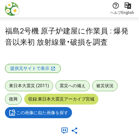
本文に飛ぶ
ヘルプ
English
福島2号機 原子炉建屋に作業員 : 爆発
音以来初 放射線量・破損を調査
提供元サイトで表示
東日本大震災 (2011)
震災への備え
被災状況
復興
収録:東日本大震災アーカイブ宮城
この画像に似た画像を探す