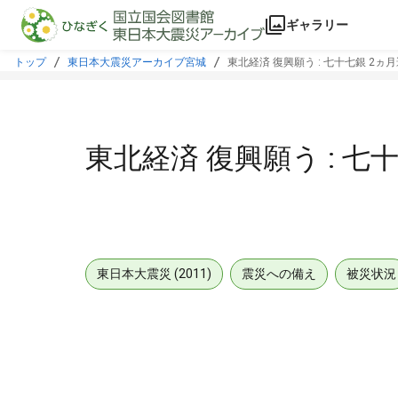
本文に飛ぶ
ギャラリー
トップ
東日本大震災アーカイブ宮城
東北経済 復興願う : 七十七銀 2ヵ
東北経済 復興願う : 七
東日本大震災 (2011)
震災への備え
被災状況