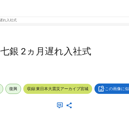
月遅れ入社式
十七銀 2ヵ月遅れ入社式
復興
収録:東日本大震災アーカイブ宮城
この画像に似