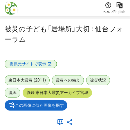
本文に飛ぶ
ヘルプ
English
被災の子ども「居場所」大切 : 仙台フォ
ーラム
提供元サイトで表示
東日本大震災 (2011)
震災への備え
被災状況
復興
収録:東日本大震災アーカイブ宮城
この画像に似た画像を探す