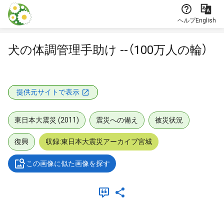
本文に飛ぶ
ヘルプ
English
犬の体調管理手助け --（100万人の輪）
提供元サイトで表示
東日本大震災 (2011)
震災への備え
被災状況
復興
収録:東日本大震災アーカイブ宮城
この画像に似た画像を探す