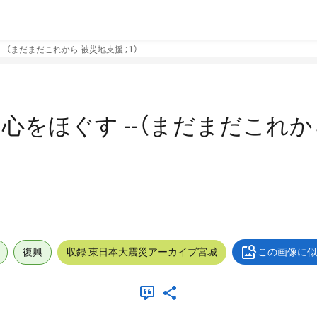
--（まだまだこれから 被災地支援 ; 1）
 心をほぐす --（まだまだこれ
復興
収録:東日本大震災アーカイブ宮城
この画像に似