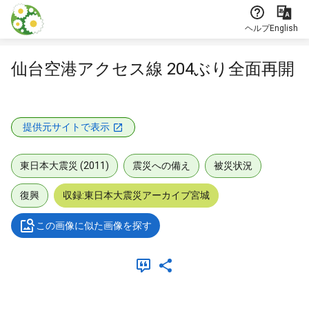
本文に飛ぶ
ヘルプ
English
仙台空港アクセス線 204ぶり全面再開
提供元サイトで表示
東日本大震災 (2011)
震災への備え
被災状況
復興
収録:東日本大震災アーカイブ宮城
この画像に似た画像を探す