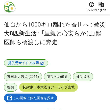
本文に飛ぶ
ヘルプ
English
仙台から1000キロ離れた香川へ : 被災
犬8匹新生活 : 「里親と心安らかに」獣
医師ら橋渡しに奔走
提供元サイトで表示
東日本大震災 (2011)
震災への備え
被災状況
復興
収録:東日本大震災アーカイブ宮城
この画像に似た画像を探す