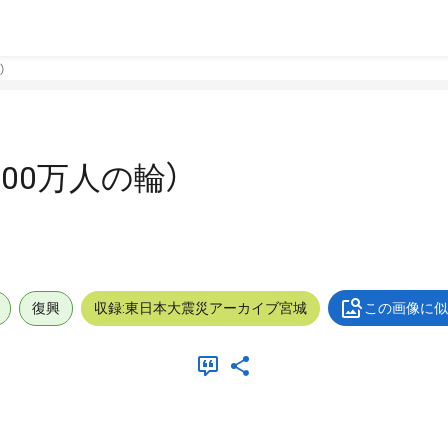
）
100万人の輪）
復興
収録:東日本大震災アーカイブ宮城
この画像に似