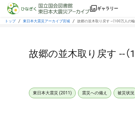
本文に飛ぶ
ギャラリー
トップ
東日本大震災アーカイブ宮城
故郷の並木取り戻す --（100万人の輪
故郷の並木取り戻す --（
東日本大震災 (2011)
震災への備え
被災状況