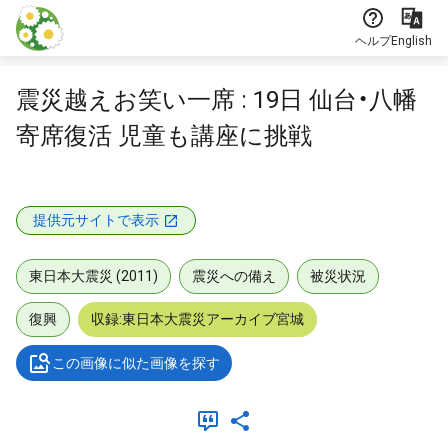
本文に飛ぶ
ヘルプ
English
震災越えお笑い一席 : 19日 仙台・八幡
寄席復活 児童も講座に挑戦
提供元サイトで表示
東日本大震災 (2011)
震災への備え
被災状況
復興
収録:東日本大震災アーカイブ宮城
この画像に似た画像を探す