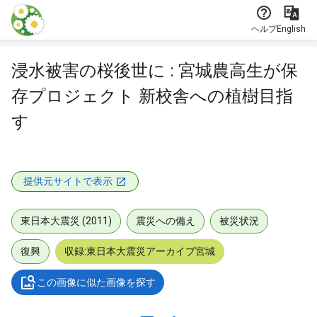
本文に飛ぶ
ヘルプ
English
浸水被害の桜後世に : 宮城農高生が保
存プロジェクト 新校舎への植樹目指
す
提供元サイトで表示
東日本大震災 (2011)
震災への備え
被災状況
復興
収録:東日本大震災アーカイブ宮城
この画像に似た画像を探す