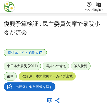
本文に飛ぶ
ヘルプ
English
復興予算検証 : 民主委員欠席で衆院小
委が流会
提供元サイトで表示
東日本大震災 (2011)
震災への備え
被災状況
復興
収録:東日本大震災アーカイブ宮城
この画像に似た画像を探す